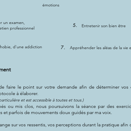
émotions
er un examen,
5.
Entretenir son bien être
etien professionnel
hobie, d'une addiction
7.
Appréhender les aléas de la vie e
ment
 de faire le point sur votre demande afin de déterminer vos o
otocole à élaborer.
rticulière et est accessible à toutes et tous.)
més ou mis clos, nous poursuivons la séance par des exerci
ives et parfois de mouvements doux guidés par ma voix.​
nge sur vos ressentis, vos perceptions durant la pratique afin 