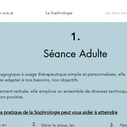
 suis je
La Sophrologie
Les Séances
1.
Séance Adulte
gogique à usage thérapeutique simple et personnalisée, elle 
es adapter à nos besoins, nos objectifs.
vement verbale, elle emploie un ensemble de diverses techniqu
ion positive.
a pratique de la Sophrologie peut vous aider à atteindre
2.
3.
e en
App
Gérer le stress, les