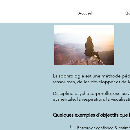
Accueil
Qui
La sophrologie est une méthode péda
ressources, de les développer et de l
Discipline psychocorporelle, exclusi
et mentale, la respiration, la visualisat
Quelques exemples d'objectifs que l
1.
Retrouver confiance & estim