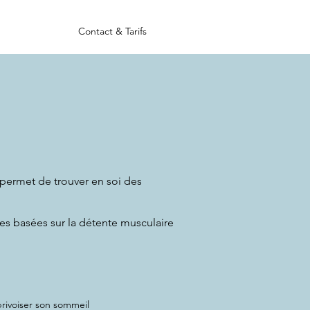
Contact & Tarifs
permet de trouver en soi des
es basées sur la détente musculaire
rivoiser son sommeil