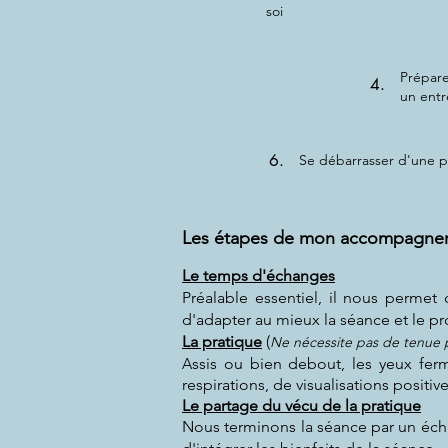
soi
Prépar
4.
un entr
6.
Se débarrasser d'une p
Les étapes de mon
accompagne
Le temps d'échanges
Préalable essentiel, il nous permet
d'adapter au mieux la séance et le pr
La pratique
(
Ne nécessite pas de tenue pa
A
ssis ou bien debout, les yeux fer
respirations, de visualisations posit
Le partage du vécu de la pratique
Nous terminons la séance par un écha