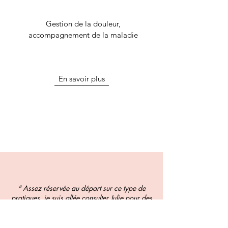
Gestion de la douleur,
accompagnement de la maladie
En savoir plus
" Assez réservée au départ sur ce type de
pratiques, je suis allée consulter Julie pour des
soucis de gestion de stress.
Expérience vraiment unique et enrichissante,
thérapie douce et efficace qui donne